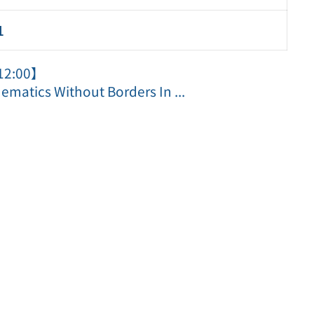
1
2:00】
s Without Borders In ...