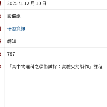
期
2025 年 12 月 10 日
位
設備組
別
研習資訊
級
轉知
數
787
容
「高中物理科之學術試探：實驗火箭製作」課程