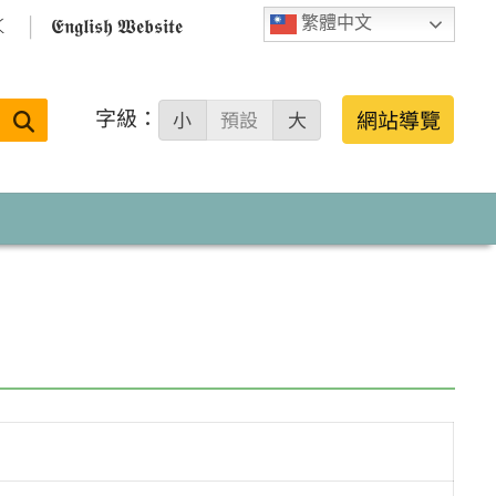

𝕰𝖓𝖌𝖑𝖎𝖘𝖍 𝖂𝖊𝖇𝖘𝖎𝖙𝖊
繁體中文
字級：
送出
網站導覽
小
預設
大
搜
尋：