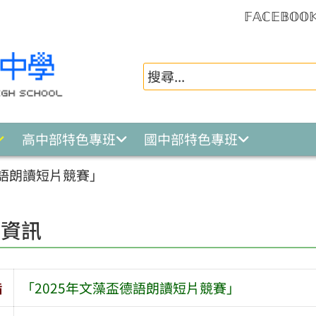
𝔽𝔸ℂ𝔼𝔹𝕆𝕆
高中部特色專班
國中部特色專班
德語朗讀短片競賽」
園資訊
旨
「2025年文藻盃德語朗讀短片競賽」