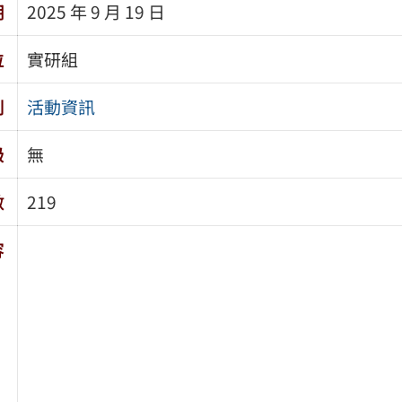
期
2025 年 9 月 19 日
位
實研組
別
活動資訊
級
無
數
219
容