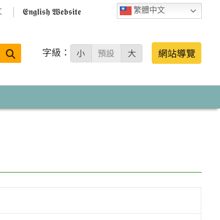

𝕰𝖓𝖌𝖑𝖎𝖘𝖍 𝖂𝖊𝖇𝖘𝖎𝖙𝖊
繁體中文
字級：
送出
網站導覽
小
預設
大
搜
尋：