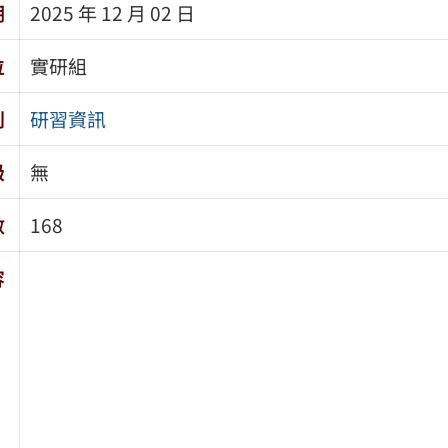
期
2025 年 12 月 02 日
位
實研組
別
研習資訊
級
無
數
168
容