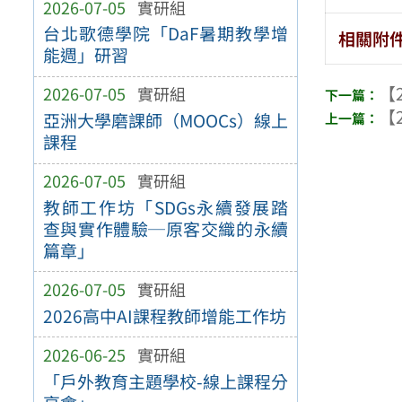
2026-07-05
實研組
台北歌德學院「DaF暑期教學增
相關附
能週」研習
【2
2026-07-05
實研組
【2
亞洲大學磨課師（MOOCs）線上
課程
2026-07-05
實研組
教師工作坊「SDGs永續發展踏
查與實作體驗─原客交織的永續
篇章」
2026-07-05
實研組
2026高中AI課程教師增能工作坊
2026-06-25
實研組
「戶外教育主題學校-線上課程分