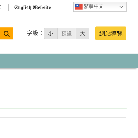

𝕰𝖓𝖌𝖑𝖎𝖘𝖍 𝖂𝖊𝖇𝖘𝖎𝖙𝖊
繁體中文
字級：
送出
網站導覽
小
預設
大
搜
尋：