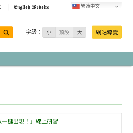

𝕰𝖓𝖌𝖑𝖎𝖘𝖍 𝖂𝖊𝖇𝖘𝖎𝖙𝖊
繁體中文
字級：
送出
網站導覽
小
預設
大
搜
尋：
習
I神燈助教一鍵出現！」線上研習