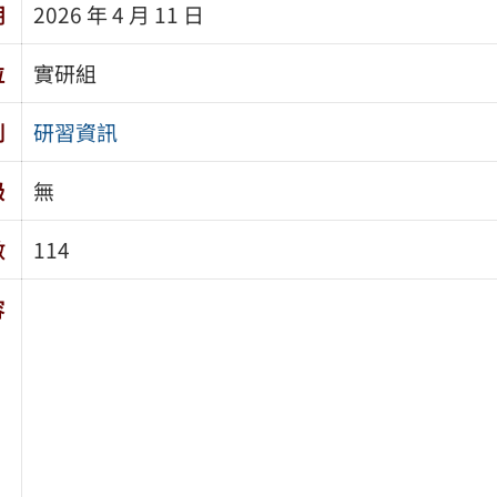
期
2026 年 4 月 11 日
位
實研組
別
研習資訊
級
無
數
114
容