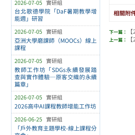
2026-07-05
實研組
台北歌德學院「DaF暑期教學增
相關附
能週」研習
【2
2026-07-05
實研組
【2
亞洲大學磨課師（MOOCs）線上
課程
2026-07-05
實研組
教師工作坊「SDGs永續發展踏
查與實作體驗─原客交織的永續
篇章」
2026-07-05
實研組
2026高中AI課程教師增能工作坊
2026-06-25
實研組
「戶外教育主題學校-線上課程分