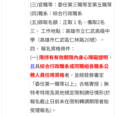
(三)官職等：委任第三職等至第五職等
(四)職系：綜合行政職系
(五)錄取名額：正取 1 名、備取2名
三、 工作地點：高雄市立仁武高級中
學（高雄市仁武區仁林路20號）。
四、 報名資格條件：
(一)
限持有有效期限內身心障礙證明
，
且
具
綜合行政職系或同職組各職系公
務人員任用資格
者，並經銓敘審定
「委任第一職等以上」合格實授；無
特考特用及其他規定限制調任情形(於
報名截止日前未在限制轉調期限者始
受理報名)。