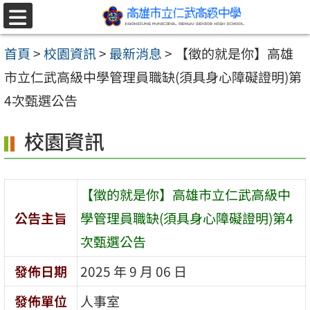
跳至主要內容區
選
單
首頁
>
校園資訊
>
最新消息
>
【徵的就是你】高雄
市立仁武高級中學管理員職缺(須具身心障礙證明)第
4次甄選公告
校園資訊
【徵的就是你】高雄市立仁武高級中
公告主旨
學管理員職缺(須具身心障礙證明)第4
次甄選公告
發佈日期
2025 年 9 月 06 日
發佈單位
人事室