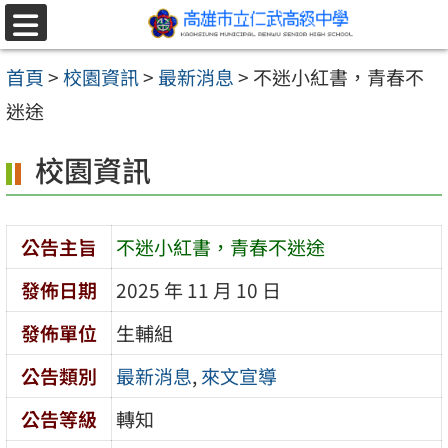
跳至主要內容區
選
單
首頁
>
校園資訊
>
最新消息
>
不迷小紅書，青春不
迷途
校園資訊
公告主旨
不迷小紅書，青春不迷途
發佈日期
2025 年 11 月 10 日
發佈單位
生輔組
公告類別
最新消息
,
來文宣導
公告等級
轉知