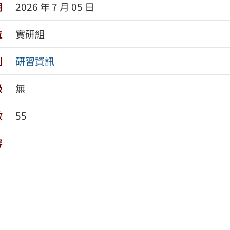
期
2026 年 7 月 05 日
位
實研組
別
研習資訊
級
無
數
55
容