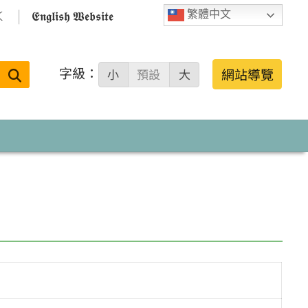

𝕰𝖓𝖌𝖑𝖎𝖘𝖍 𝖂𝖊𝖇𝖘𝖎𝖙𝖊
繁體中文
字級：
送出
網站導覽
小
預設
大
搜
尋：