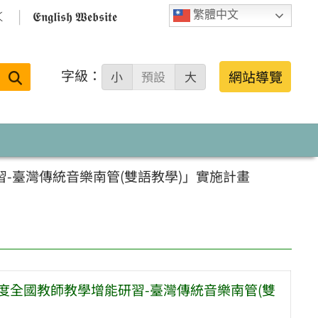

𝕰𝖓𝖌𝖑𝖎𝖘𝖍 𝖂𝖊𝖇𝖘𝖎𝖙𝖊
繁體中文
字級：
送出
網站導覽
小
預設
大
搜
尋：
-臺灣傳統音樂南管(雙語教學)」實施計畫
度全國教師教學增能研習-臺灣傳統音樂南管(雙