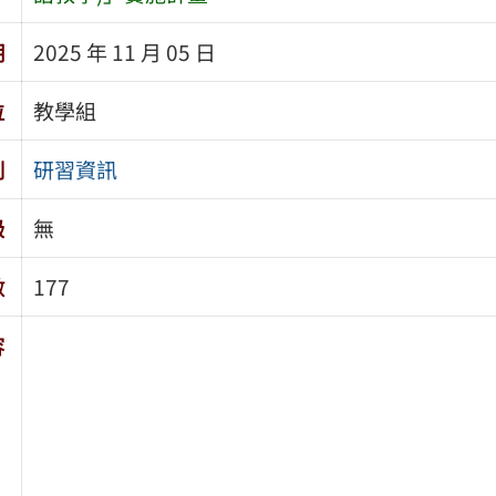
期
2025 年 11 月 05 日
位
教學組
別
研習資訊
級
無
數
177
容