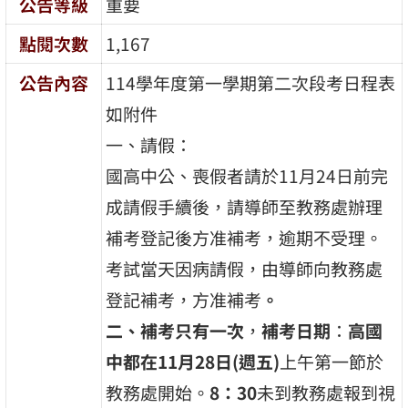
公告等級
重要
點閱次數
1,167
公告內容
114學年度第一學期第二次段考日程表
如附件
一、請假：
國高中公、喪假者請於11月24日前完
成請假手續後，請導師至教務處辦理
補考登記後方准補考，逾期不受理。
考試當天因病請假，由導師向教務處
登記補考，方准補考
。
二、補考只有一次
，
補考日期
：
高
國
中都在11月28日(週五)
上午第一節於
教務處開始。
8：30
未到教務處報到視