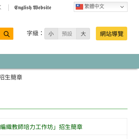

𝕰𝖓𝖌𝖑𝖎𝖘𝖍 𝖂𝖊𝖇𝖘𝖎𝖙𝖊
繁體中文
字級：
送出
網站導覽
小
預設
大
搜
尋：
招生簡章
編織教師培力工作坊」招生簡章