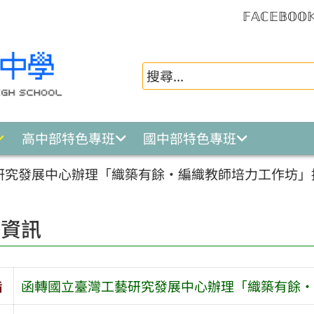
𝔽𝔸ℂ𝔼𝔹𝕆𝕆
高中部特色專班
國中部特色專班
研究發展中心辦理「織築有餘・編織教師培力工作坊」
園資訊
旨
函轉國立臺灣工藝研究發展中心辦理「織築有餘・