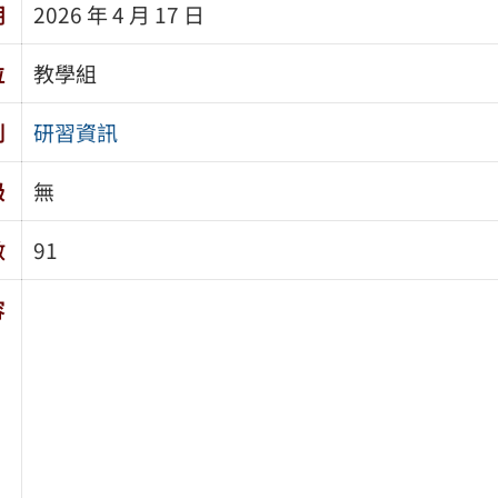
期
2026 年 4 月 17 日
位
教學組
別
研習資訊
級
無
數
91
容