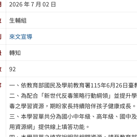
期
2026 年 7 月 02 日
位
生輔組
別
來文宣導
級
轉知
數
92
容
一、依教育部國民及學前教育署115年6月26日臺教
二、為配合「新世代反毒策略行動綱領」並提升學
毒之學習資源，期盼家長持續陪伴孩子健康成長。
三、本學習單共分為國小中年級、高年級、國中及
用資源網」提供線上填答功能。
四、本學習單之填寫說明與相關資源，請至教育部「防制