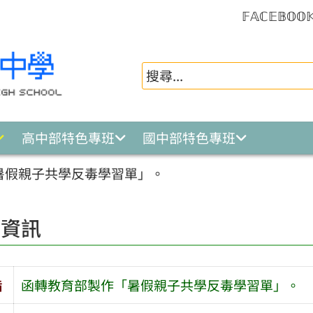
𝔽𝔸ℂ𝔼𝔹𝕆𝕆
高中部特色專班
國中部特色專班
暑假親子共學反毒學習單」。
園資訊
旨
函轉教育部製作「暑假親子共學反毒學習單」。