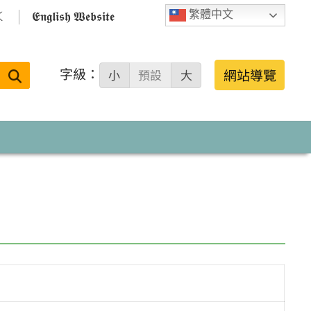

𝕰𝖓𝖌𝖑𝖎𝖘𝖍 𝖂𝖊𝖇𝖘𝖎𝖙𝖊
繁體中文
字級：
送出
網站導覽
小
預設
大
搜
尋：