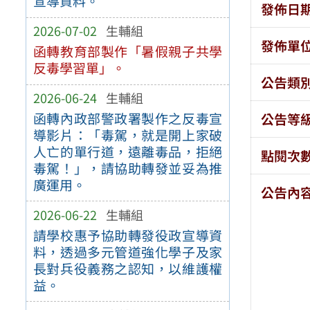
宣導資料。
發佈日
2026-07-02
生輔組
發佈單
函轉教育部製作「暑假親子共學
反毒學習單」。
公告類
2026-06-24
生輔組
函轉內政部警政署製作之反毒宣
公告等
導影片：「毒駕，就是開上家破
人亡的單行道，遠離毒品，拒絕
點閱次
毒駕！」，請協助轉發並妥為推
廣運用。
公告內
2026-06-22
生輔組
請學校惠予協助轉發役政宣導資
料，透過多元管道強化學子及家
長對兵役義務之認知，以維護權
益。