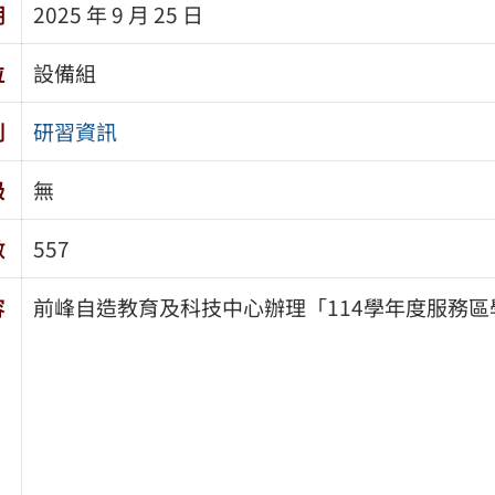
期
2025 年 9 月 25 日
位
設備組
別
研習資訊
級
無
數
557
容
前峰自造教育及科技中心辦理「114學年度服務