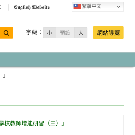

𝕰𝖓𝖌𝖑𝖎𝖘𝖍 𝖂𝖊𝖇𝖘𝖎𝖙𝖊
繁體中文
字級：
送出
網站導覽
小
預設
大
搜
尋：
）」
區學校教師增能研習（三）」