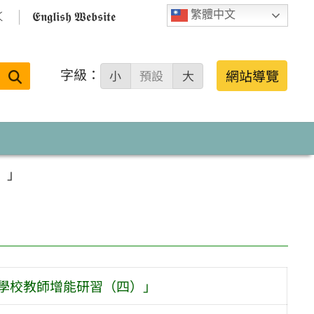

𝕰𝖓𝖌𝖑𝖎𝖘𝖍 𝖂𝖊𝖇𝖘𝖎𝖙𝖊
繁體中文
字級：
送出
網站導覽
小
預設
大
搜
尋：
）」
區學校教師增能研習（四）」