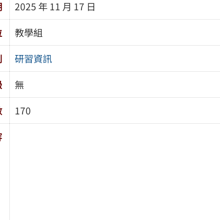
期
2025 年 11 月 17 日
位
教學組
別
研習資訊
級
無
數
170
容