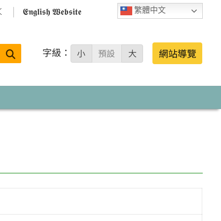

𝕰𝖓𝖌𝖑𝖎𝖘𝖍 𝖂𝖊𝖇𝖘𝖎𝖙𝖊
繁體中文
字級：
送出
網站導覽
小
預設
大
搜
尋：