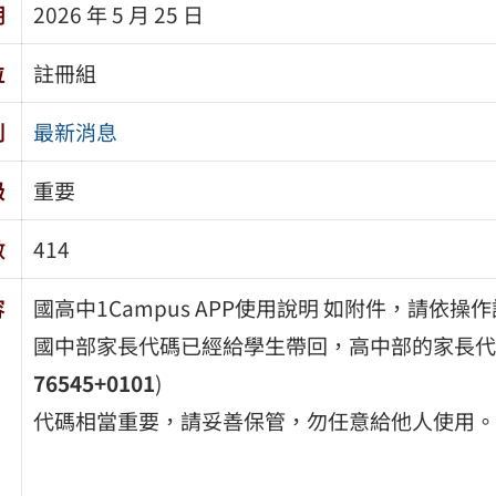
期
2026 年 5 月 25 日
位
註冊組
別
最新消息
級
重要
數
414
容
國高中1Campus APP使用說明 如附件，請依操
國中部家長代碼已經給學生帶回，高中部的家長代
76545+0101
)
代碼相當重要，請妥善保管，勿任意給他人使用。