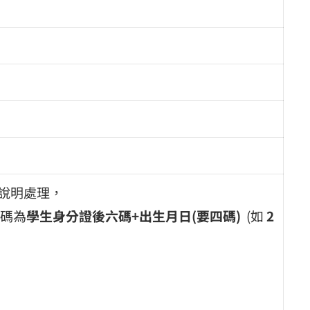
作說明處理，
碼為
學生身分證後六碼+出生月日(要四碼)
(如
2