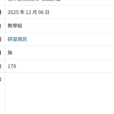
期
2025 年 12 月 06 日
位
教學組
別
研習資訊
級
無
數
179
容