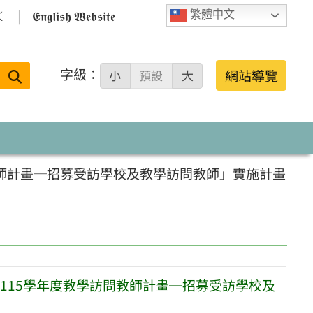

𝕰𝖓𝖌𝖑𝖎𝖘𝖍 𝖂𝖊𝖇𝖘𝖎𝖙𝖊
繁體中文
字級：
送出
網站導覽
小
預設
大
搜
尋：
教師計畫─招募受訪學校及教學訪問教師」實施計畫
115學年度教學訪問教師計畫─招募受訪學校及