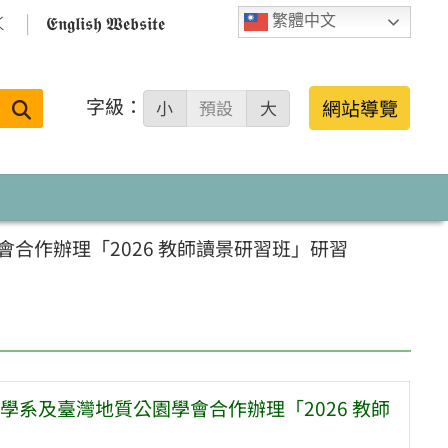

𝕰𝖓𝖌𝖑𝖎𝖘𝖍 𝖂𝖊𝖇𝖘𝖎𝖙𝖊
繁體中文
字級：
送出
網站導覽
小
預設
大
搜
尋：
合作辦理「2026 教師讀景研習班」研習
系及臺灣地質公園學會合作辦理「2026 教師