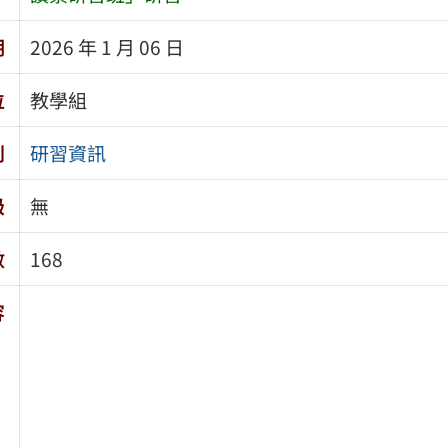
期
2026 年 1 月 06 日
位
教學組
別
研習資訊
級
無
數
168
容