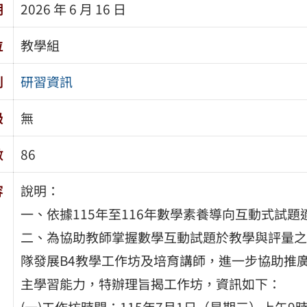
期
2026 年 6 月 16 日
位
教學組
別
研習資訊
級
無
數
86
容
說明：
一、依據115年至116年數學素養導向互動式試
二、為協助教師掌握數學互動試題於教學與評量之
隊發展B4教學工作坊及培育講師，進一步協助推
主學習能力，特辦理旨揭工作坊，資訊如下：
(一)工作坊時間：115年7月1日（星期三）上午9