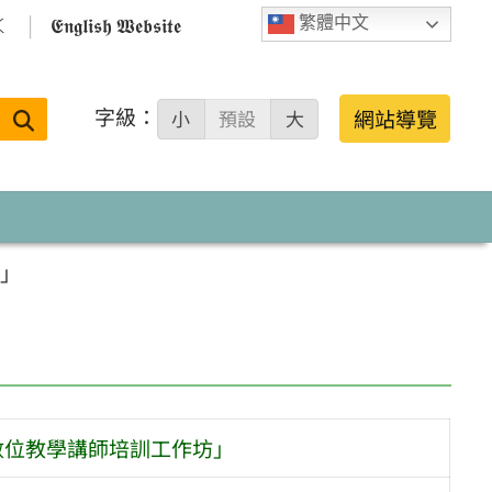

𝕰𝖓𝖌𝖑𝖎𝖘𝖍 𝖂𝖊𝖇𝖘𝖎𝖙𝖊
繁體中文
字級：
送出
網站導覽
小
預設
大
搜
尋：
坊」
數位教學講師培訓工作坊」