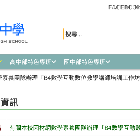
𝔽𝔸ℂ𝔼𝔹𝕆𝕆
高中部特色專班
國中部特色專班
學素養團隊辦理「B4數學互動數位教學講師培訓工作
園資訊
旨
有關本校因材網數學素養團隊辦理「B4數學互動