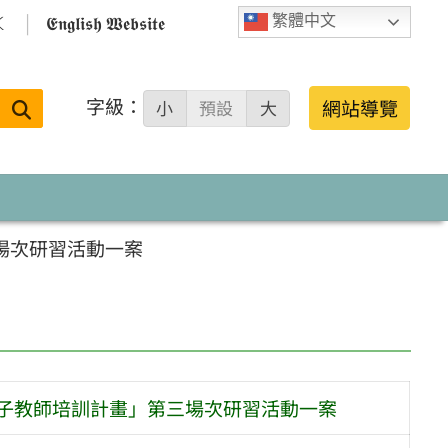

𝕰𝖓𝖌𝖑𝖎𝖘𝖍 𝖂𝖊𝖇𝖘𝖎𝖙𝖊
繁體中文
字級：
送出
網站導覽
小
預設
大
搜
尋：
場次研習活動一案
種子教師培訓計畫」第三場次研習活動一案