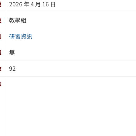
期
2026 年 4 月 16 日
位
教學組
別
研習資訊
級
無
數
92
容