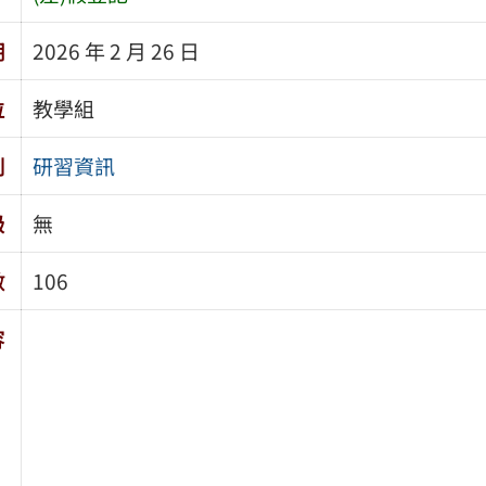
期
2026 年 2 月 26 日
位
教學組
別
研習資訊
級
無
數
106
容