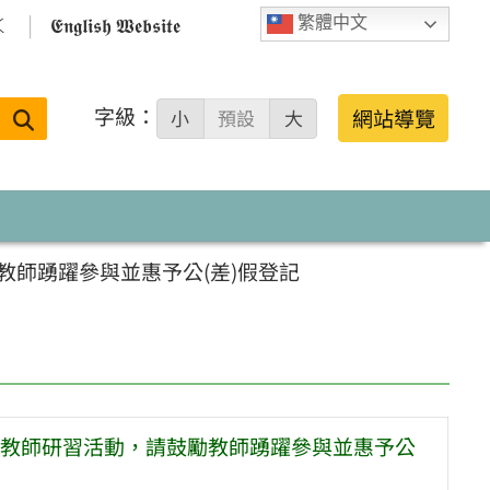

𝕰𝖓𝖌𝖑𝖎𝖘𝖍 𝖂𝖊𝖇𝖘𝖎𝖙𝖊
繁體中文
字級：
送出
網站導覽
小
預設
大
搜
尋：
師踴躍參與並惠予公(差)假登記
教師研習活動，請鼓勵教師踴躍參與並惠予公