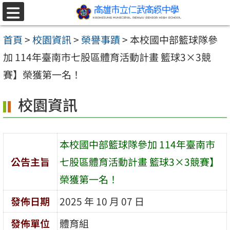
跳至主要內容區
選
單
首頁
>
校園資訊
>
榮譽事蹟
>
本校國中部籃球隊參
加 114年臺南市七股區體育活動計畫 籃球3×3競
賽】榮獲第一名！
校園資訊
本校國中部籃球隊參加 114年臺南市
公告主旨
七股區體育活動計畫 籃球3×3競賽】
榮獲第一名！
發佈日期
2025 年 10 月 07 日
發佈單位
體育組