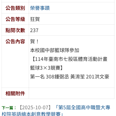
公告類別
榮譽事蹟
公告等級
狂賀
點閱次數
237
公告內容
賀！
本校國中部籃球隊參加
【114年臺南市七股區體育活動計畫
籃球3×3競賽】
第一名 308鍾弼丞 黃淯笙 201洪文豪
相關附件
【2025-10-07】
「第5屆全國高中職暨大專
校院英語繪本創意教學競賽」