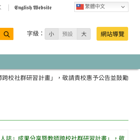

𝕰𝖓𝖌𝖑𝖎𝖘𝖍 𝖂𝖊𝖇𝖘𝖎𝖙𝖊
繁體中文
字級：
送出
網站導覽
小
預設
大
搜
尋：
師跨校社群研習計畫」，敬請貴校惠予公告並鼓勵
人誌』成果分享暨教師跨校社群研習計畫」，敬