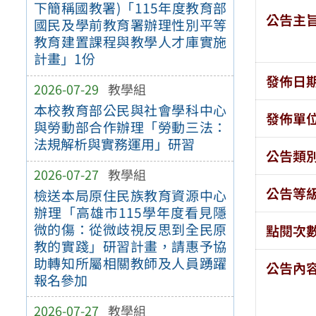
下簡稱國教署)「115年度教育部
公告主
國民及學前教育署辦理性別平等
教育建置課程與教學人才庫實施
計畫」1份
發佈日
2026-07-29
教學組
本校教育部公民與社會學科中心
發佈單
與勞動部合作辦理「勞動三法：
法規解析與實務運用」研習
公告類
2026-07-27
教學組
公告等
檢送本局原住民族教育資源中心
辦理「高雄市115學年度看見隱
微的傷：從微歧視反思到全民原
點閱次
教的實踐」研習計畫，請惠予協
助轉知所屬相關教師及人員踴躍
公告內
報名參加
2026-07-27
教學組