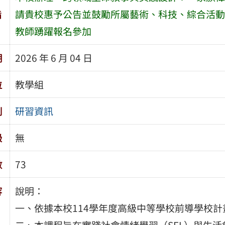
旨
請貴校惠予公告並鼓勵所屬藝術、科技、綜合活動
教師踴躍報名參加
期
2026 年 6 月 04 日
位
教學組
別
研習資訊
級
無
數
73
容
說明：
一、依據本校114學年度高級中等學校前導學校計
二、本課程旨在實踐社會情緒學習（SEL）與生