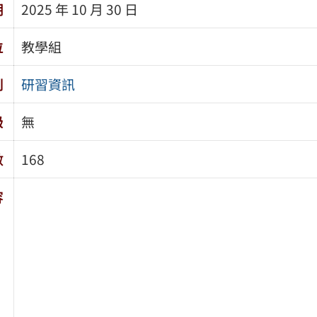
期
2025 年 10 月 30 日
位
教學組
別
研習資訊
級
無
數
168
容