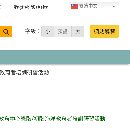

𝕰𝖓𝖌𝖑𝖎𝖘𝖍 𝖂𝖊𝖇𝖘𝖎𝖙𝖊
繁體中文
字級：
送出
網站導覽
小
預設
大
搜
尋：
洋教育者培訓研習活動
教育中心綠階/初階海洋教育者培訓研習活動