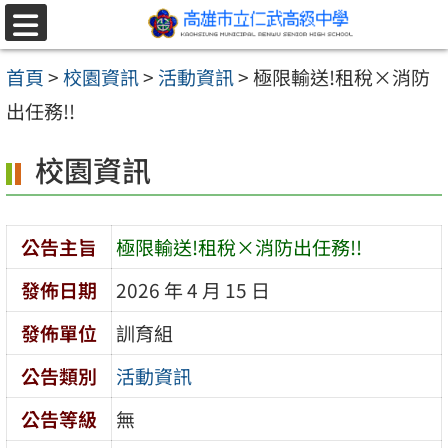
跳至主要內容區
選
單
首頁
>
校園資訊
>
活動資訊
>
極限輸送!租稅×消防
出任務!!
校園資訊
公告主旨
極限輸送!租稅×消防出任務!!
發佈日期
2026 年 4 月 15 日
發佈單位
訓育組
公告類別
活動資訊
公告等級
無