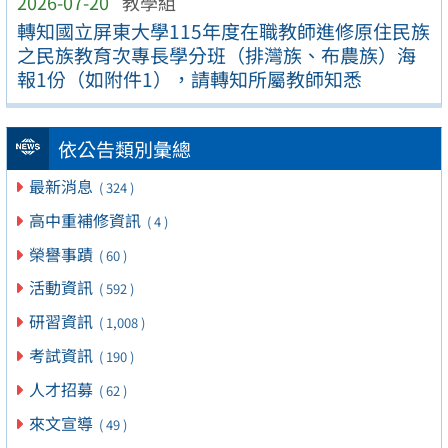
2026-07-20
教學組
轉知國立屏東大學115年度在職教師進修原住民族
之民族教育次專長學分班（排灣族、布農族）海
報1份（如附件1），請轉知所屬教師知悉
依公告類別彙總
最新消息
( 324 )
高中重補修資訊
( 4 )
榮譽事蹟
( 60 )
活動資訊
( 592 )
研習資訊
( 1,008 )
考試資訊
( 190 )
人才招募
( 62 )
來文宣導
( 49 )