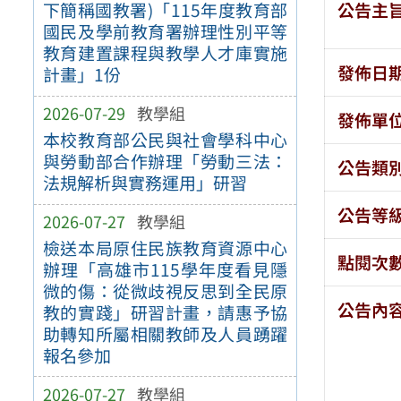
公告主
下簡稱國教署)「115年度教育部
國民及學前教育署辦理性別平等
教育建置課程與教學人才庫實施
發佈日
計畫」1份
2026-07-29
教學組
發佈單
本校教育部公民與社會學科中心
與勞動部合作辦理「勞動三法：
公告類
法規解析與實務運用」研習
公告等
2026-07-27
教學組
檢送本局原住民族教育資源中心
點閱次
辦理「高雄市115學年度看見隱
微的傷：從微歧視反思到全民原
公告內
教的實踐」研習計畫，請惠予協
助轉知所屬相關教師及人員踴躍
報名參加
2026-07-27
教學組