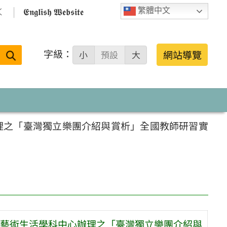

𝕰𝖓𝖌𝖑𝖎𝖘𝖍 𝖂𝖊𝖇𝖘𝖎𝖙𝖊
繁體中文
字級：
送出
網站導覽
小
預設
大
搜
尋：
理之「臺灣獨立樂團介紹與賞析」全國教師研習實
藝術生活學科中心辦理之「臺灣獨立樂團介紹與