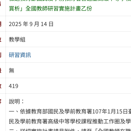
旨
賞析」全國教師研習實施計畫乙份
期
2025 年 9 月 14 日
位
教學組
別
研習資訊
級
無
數
419
容
說明：
一、依據教育部國民及學前教育署107年1月15日臺
民及學前教育署高級中等學校課程推動工作圈及學
二、詳細實施計畫請見附件，請至「全國教師在職