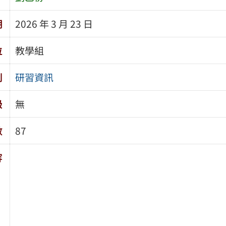
期
2026 年 3 月 23 日
位
教學組
別
研習資訊
級
無
數
87
容