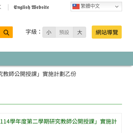

𝕰𝖓𝖌𝖑𝖎𝖘𝖍 𝖂𝖊𝖇𝖘𝖎𝖙𝖊
繁體中文
字級：
送出
網站導覽
小
預設
大
搜
尋：
究教師公開授課」實施計劃乙份
114學年度第二學期研究教師公開授課」實施計