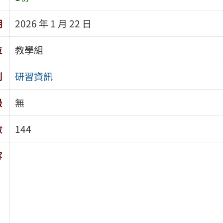
期
2026 年 1 月 22 日
位
教學組
別
研習資訊
級
無
數
144
容