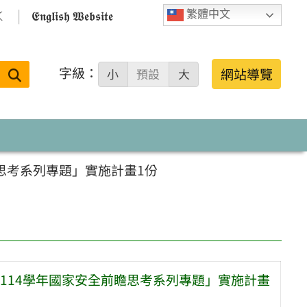

𝕰𝖓𝖌𝖑𝖎𝖘𝖍 𝖂𝖊𝖇𝖘𝖎𝖙𝖊
繁體中文
字級：
送出
網站導覽
小
預設
大
搜
尋：
思考系列專題」實施計畫1份
114學年國家安全前瞻思考系列專題」實施計畫