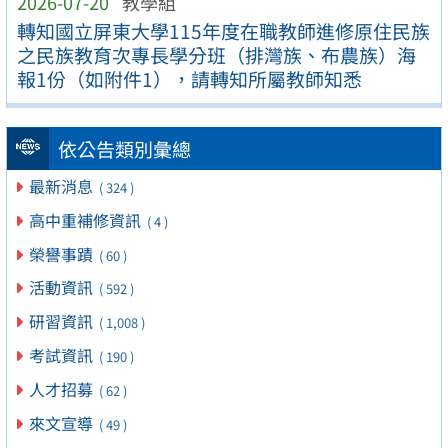
2026-07-20
教學組
轉知國立屏東大學115年度在職教師進修原住民族
之民族教育次專長學分班（排灣族、布農族）海
報1份（如附件1），請轉知所屬教師知悉
依公告類別彙總
最新消息
( 324 )
高中重補修資訊
( 4 )
榮譽事蹟
( 60 )
活動資訊
( 592 )
研習資訊
( 1,008 )
考試資訊
( 190 )
人才招募
( 62 )
來文宣導
( 49 )