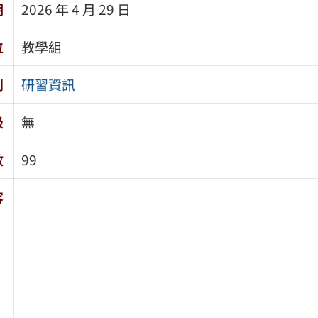
期
2026 年 4 月 29 日
位
教學組
別
研習資訊
級
無
數
99
容