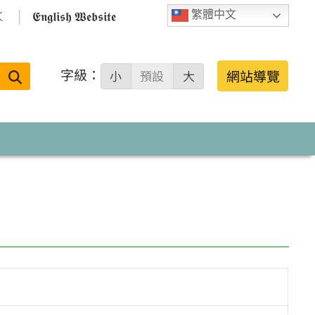

𝕰𝖓𝖌𝖑𝖎𝖘𝖍 𝖂𝖊𝖇𝖘𝖎𝖙𝖊
繁體中文
字級：
送出
網站導覽
小
預設
大
搜
尋：