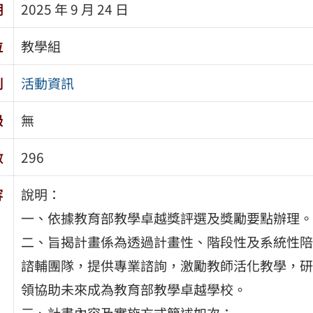
期
2025 年 9 月 24 日
位
教學組
別
活動資訊
級
無
數
296
容
說明：
一、依據教育部教學卓越獎評選及獎勵要點辦理。
二、旨揭計畫係為透過計畫性、階段性及系統性陪
諮輔團隊，提供專業諮詢，激勵教師活化教學，研
領協助未來成為教育部教學卓越學校。
三、計畫內容及實施方式簡述如次：