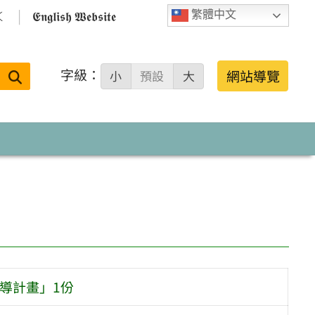

𝕰𝖓𝖌𝖑𝖎𝖘𝖍 𝖂𝖊𝖇𝖘𝖎𝖙𝖊
繁體中文
字級：
送出
網站導覽
小
預設
大
搜
尋：
輔導計畫」1份