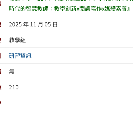
旨
時代的智慧教師：教學創新x閱讀寫作x媒體素養
期
2025 年 11 月 05 日
位
教學組
別
研習資訊
級
無
數
210
容