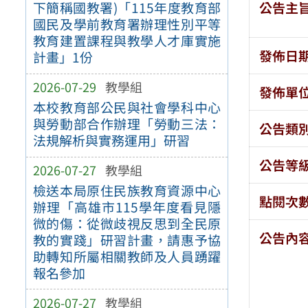
公告主
下簡稱國教署)「115年度教育部
國民及學前教育署辦理性別平等
教育建置課程與教學人才庫實施
發佈日
計畫」1份
2026-07-29
教學組
發佈單
本校教育部公民與社會學科中心
與勞動部合作辦理「勞動三法：
公告類
法規解析與實務運用」研習
公告等
2026-07-27
教學組
檢送本局原住民族教育資源中心
點閱次
辦理「高雄市115學年度看見隱
微的傷：從微歧視反思到全民原
公告內
教的實踐」研習計畫，請惠予協
助轉知所屬相關教師及人員踴躍
報名參加
2026-07-27
教學組