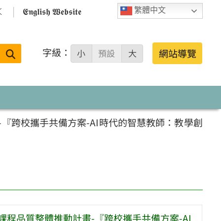

𝕰𝖓𝖌𝖑𝖎𝖘𝖍 𝖂𝖊𝖇𝖘𝖎𝖙𝖊
繁體中文
字級：
送出
網站導覽
小
預設
大
搜
尋：
『跨校攜手共備方案-AI時代的智慧教師：教學創
課程品質整體推動計畫-『跨校攜手共備方案-AI