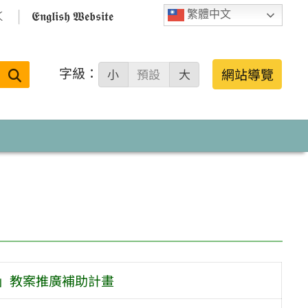

𝕰𝖓𝖌𝖑𝖎𝖘𝖍 𝖂𝖊𝖇𝖘𝖎𝖙𝖊
繁體中文
字級：
送出
網站導覽
小
預設
大
搜
尋：
組」教案推廣補助計畫