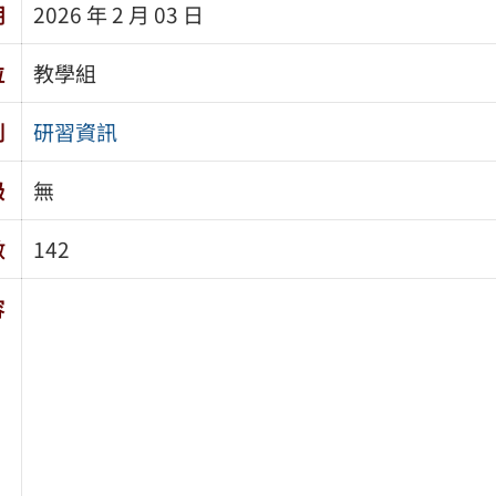
期
2026 年 2 月 03 日
位
教學組
別
研習資訊
級
無
數
142
容