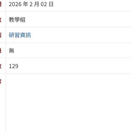
期
2026 年 2 月 02 日
位
教學組
別
研習資訊
級
無
數
129
容