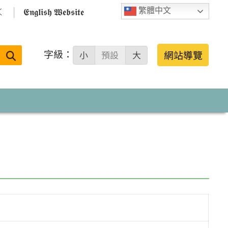

𝕰𝖓𝖌𝖑𝖎𝖘𝖍 𝖂𝖊𝖇𝖘𝖎𝖙𝖊
繁體中文
字級：
送出
網站導覽
小
預設
大
搜
尋：