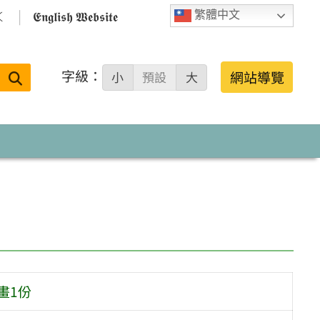

𝕰𝖓𝖌𝖑𝖎𝖘𝖍 𝖂𝖊𝖇𝖘𝖎𝖙𝖊
繁體中文
字級：
送出
網站導覽
小
預設
大
搜
尋：
畫1份