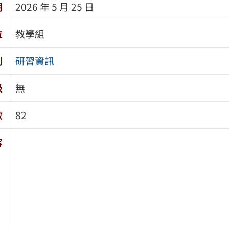
期
2026 年 5 月 25 日
位
教學組
別
研習資訊
級
無
數
82
容