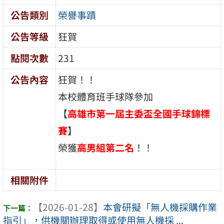
公告類別
榮譽事蹟
公告等級
狂賀
點閱次數
231
公告內容
狂賀！！
本校體育班手球隊參加
【
高雄市第一屆主委盃全國手球錦標
賽
】
榮獲
高男組第二名
！！
相關附件
【2026-01-28】
本會研擬「無人機採購作業
指引」，供機關辦理取得或使用無人機採 ...