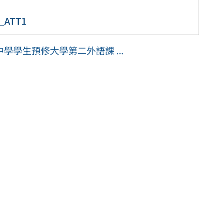
ATT1
學生預修大學第二外語課 ...