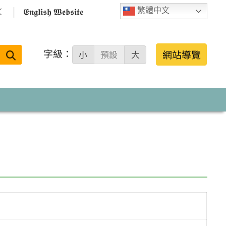

𝕰𝖓𝖌𝖑𝖎𝖘𝖍 𝖂𝖊𝖇𝖘𝖎𝖙𝖊
繁體中文
字級：
送出
網站導覽
小
預設
大
搜
尋：