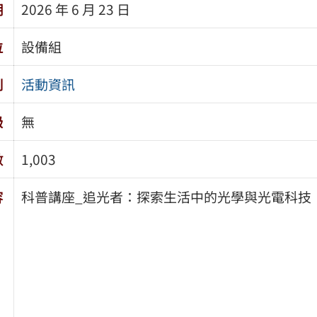
期
2026 年 6 月 23 日
位
設備組
別
活動資訊
級
無
數
1,003
容
科普講座_追光者：探索生活中的光學與光電科技