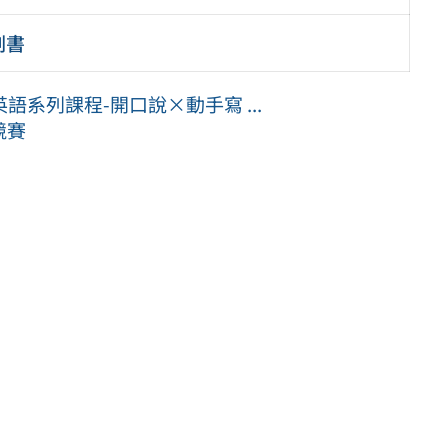
劃書
系列課程-開口說×動手寫 ...
競賽