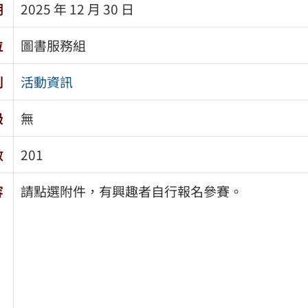
期
2025 年 12 月 30 日
位
圖書服務組
別
活動資訊
級
無
數
201
容
請點選附件，有興趣者自行報名參賽。