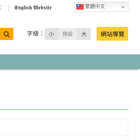

𝕰𝖓𝖌𝖑𝖎𝖘𝖍 𝖂𝖊𝖇𝖘𝖎𝖙𝖊
繁體中文
字級：
送出
網站導覽
小
預設
大
搜
尋：