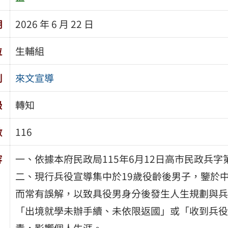
期
2026 年 6 月 22 日
位
生輔組
別
來文宣導
級
轉知
數
116
容
一、依據本府民政局115年6月12日高市民政兵字第1
二、現行兵役宣導集中於19歲役齡後男子，鑒於
而常有誤解，以致具役男身分後發生人生規劃與兵
「出境就學未辦手續、未依限返國」或「收到兵役
責，影響個人生涯。