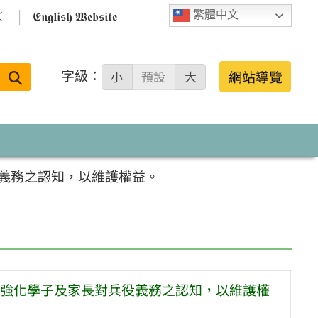

𝕰𝖓𝖌𝖑𝖎𝖘𝖍 𝖂𝖊𝖇𝖘𝖎𝖙𝖊
繁體中文
字級：
送出
網站導覽
小
預設
大
搜
尋：
義務之認知，以維護權益。
強化學子及家長對兵役義務之認知，以維護權