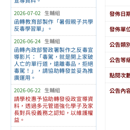
宣導資料。
2026-07-02
生輔組
發佈日
函轉教育部製作「暑假親子共學
反毒學習單」。
發佈單
2026-06-24
生輔組
公告類
函轉內政部警政署製作之反毒宣
導影片：「毒駕，就是開上家破
公告等
人亡的單行道，遠離毒品，拒絕
毒駕！」，請協助轉發並妥為推
點閱次
廣運用。
2026-06-22
生輔組
公告內
請學校惠予協助轉發役政宣導資
料，透過多元管道強化學子及家
長對兵役義務之認知，以維護權
益。