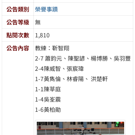
公告類別
榮譽事蹟
公告等級
無
點閱次數
1,810
公告內容
教練：靳智翔
2-7 蕭鈞元、陳聖諺、楊博勝、吳羽豐
2-4陳威智、張宸瑋
1-7黃雋倫、林睿陽、 洪楚軒
1-1陳莘庭
1-4吳峑震
1-6黃柏勛