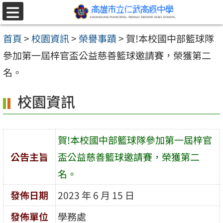
跳至主要內容區
選
單
首頁
>
校園資訊
>
榮譽事蹟
>
賀!本校國中部籃球隊
參加第一屆梓官盃公益慈善籃球邀請賽，榮獲第二
名。
校園資訊
賀!本校國中部籃球隊參加第一屆梓官
公告主旨
盃公益慈善籃球邀請賽，榮獲第二
名。
發佈日期
2023 年 6 月 15 日
發佈單位
學務處