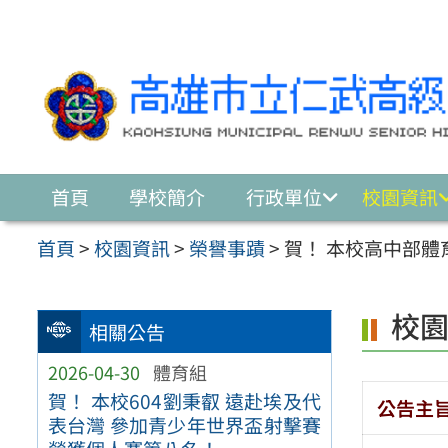
跳至主要內容區
首頁
學校簡介
行政單位
校園資訊
首頁
>
校園資訊
>
榮譽事蹟
>
賀！ 本校高中部體
校
相關公告
2026-04-30
體育組
賀！ 本校604劉秉叡 遠赴埃及代
公告主
表台灣 參加青少年世界盃射擊賽