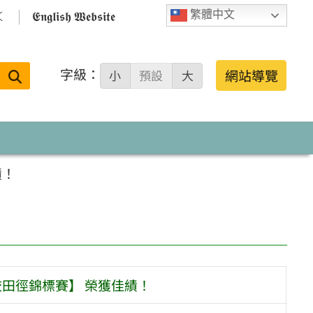

𝕰𝖓𝖌𝖑𝖎𝖘𝖍 𝖂𝖊𝖇𝖘𝖎𝖙𝖊
繁體中文
字級：
送出
網站導覽
小
預設
大
搜
尋：
績！
校田徑錦標賽】 榮獲佳績！