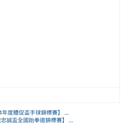
年度體促盃手球錦標賽】 ...
忠誠盃全國跆拳道錦標賽】 ...