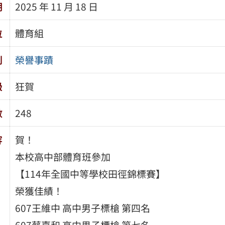
期
2025 年 11 月 18 日
位
體育組
別
榮譽事蹟
級
狂賀
數
248
容
賀！
本校高中部體育班參加
【114年全國中等學校田徑錦標賽】
榮獲佳績！
607王維中 高中男子標槍 第四名
607蔡嘉和 高中男子標槍 第七名