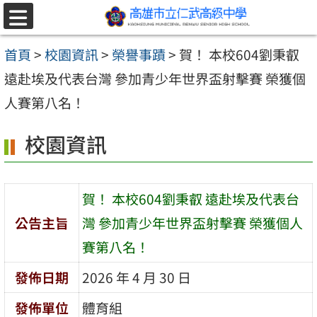
跳至主要內容區
選
單
首頁
>
校園資訊
>
榮譽事蹟
>
賀！ 本校604劉秉叡
遠赴埃及代表台灣 參加青少年世界盃射擊賽 榮獲個
人賽第八名！
校園資訊
賀！ 本校604劉秉叡 遠赴埃及代表台
公告主旨
灣 參加青少年世界盃射擊賽 榮獲個人
賽第八名！
發佈日期
2026 年 4 月 30 日
發佈單位
體育組