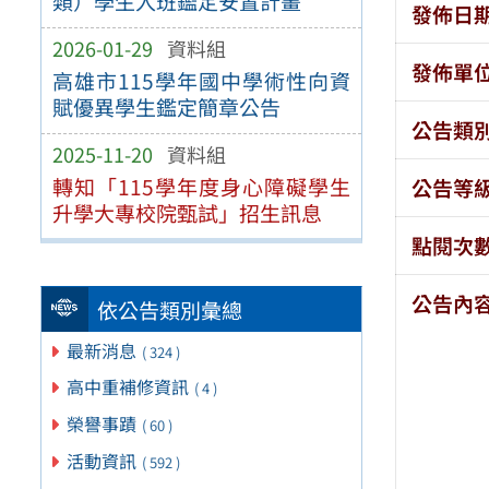
類）學生入班鑑定安置計畫
發佈日
2026-01-29
資料組
發佈單
高雄市115學年國中學術性向資
賦優異學生鑑定簡章公告
公告類
2025-11-20
資料組
轉知「115學年度身心障礙學生
公告等
升學大專校院甄試」招生訊息
點閱次
公告內
依公告類別彙總
最新消息
( 324 )
高中重補修資訊
( 4 )
榮譽事蹟
( 60 )
活動資訊
( 592 )