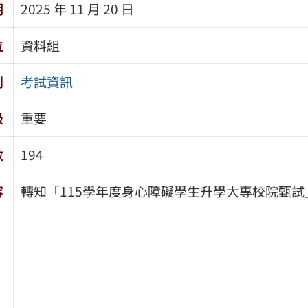
期
2025 年 11 月 20 日
位
資料組
別
考試資訊
級
重要
數
194
容
轉知「115學年度身心障礙學生升學大專校院甄