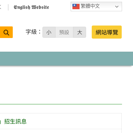

𝕰𝖓𝖌𝖑𝖎𝖘𝖍 𝖂𝖊𝖇𝖘𝖎𝖙𝖊
繁體中文
字級：
送出
網站導覽
小
預設
大
搜
尋：
」招生訊息