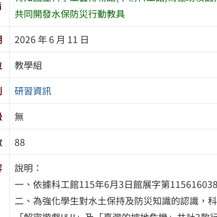
旨
共同開發水保防災行動教具
期
2026 年 6 月 11 日
位
教學組
別
研習資訊
級
無
數
88
容
說明：
一、依據科工館115年6月3日館展字第11561603
二、為強化學生對水土保持及防災知識的認識，科
「解密遊戲I&II」及「臺灣的坡地危機」共計3