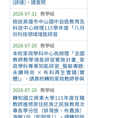
(諒達)，請查照
2026-07-21
教學組
檢送高雄市中山國中自造教育及
科技中心辦理115學年度「八月
份科技領域增能研習
2026-07-20
教學組
本校家政學科中心為辦理「全國
教師教學增能研習實施計畫_家
政學科專業知能研習_服裝專題:
永續時尚 × 布料再生實踐(實
體)」，請貴校轉知家政教師參與
2026-07-20
教學組
轉知國立屏東大學115年度在職
教師進修原住民族之民族教育次
專長學分班（排灣族、布農族）
海報1份（如附件1），請轉知所