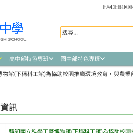
𝔽𝔸ℂ𝔼𝔹𝕆𝕆
高中部特色專班
國中部特色專班
博物館(下稱科工館)為協助校園推廣環境教育，與農
園資訊
轉知國立科學工藝博物館(下稱科工館)為協助校