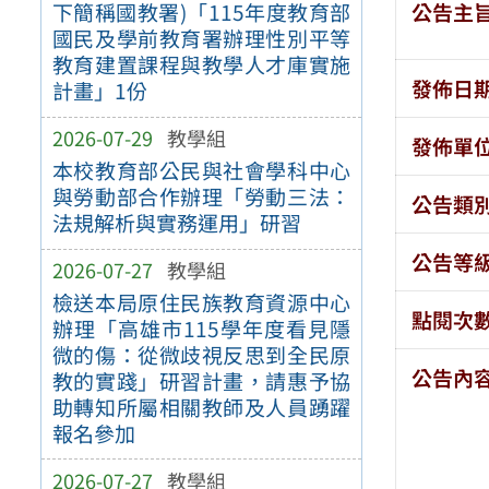
公告主
下簡稱國教署)「115年度教育部
國民及學前教育署辦理性別平等
教育建置課程與教學人才庫實施
發佈日
計畫」1份
2026-07-29
教學組
發佈單
本校教育部公民與社會學科中心
與勞動部合作辦理「勞動三法：
公告類
法規解析與實務運用」研習
公告等
2026-07-27
教學組
檢送本局原住民族教育資源中心
點閱次
辦理「高雄市115學年度看見隱
微的傷：從微歧視反思到全民原
公告內
教的實踐」研習計畫，請惠予協
助轉知所屬相關教師及人員踴躍
報名參加
2026-07-27
教學組