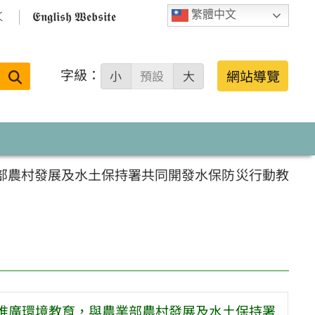

𝕰𝖓𝖌𝖑𝖎𝖘𝖍 𝖂𝖊𝖇𝖘𝖎𝖙𝖊
繁體中文
字級：
送出
網站導覽
小
預設
大
搜
尋：
業部農村發展及水土保持署共同開發水保防災行動教
園推廣環境教育，與農業部農村發展及水土保持署