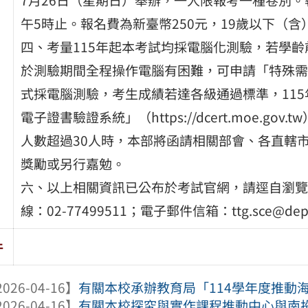
午5時止。報名費為新臺幣250元，19歲以下（
四、考量115年起本考試均採電腦化測驗，若學齡
於測驗期間全程操作電腦有困難，可申請「特殊需
式採電腦測驗，考生成績若達各級通過標準，11
電子證書驗證系統」（https://dcert.moe.
人數超過30人時，本部將函請相關部會、各直轄
獎勵或另行嘉勉。
六、以上相關資訊已公布於考試官網，請逕自瀏覽
線：02-77499511；電子郵件信箱：ttg.sce@d
件
026-04-16】
有關本校承辦教育局「114學年度推動海
026-04-16】
有關本校探究與實作課程推動中心與南投縣