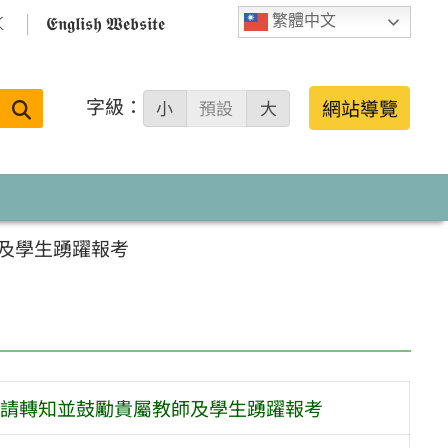

𝕰𝖓𝖌𝖑𝖎𝖘𝖍 𝖂𝖊𝖇𝖘𝖎𝖙𝖊
繁體中文
字級：
送出
網站導覽
小
預設
大
搜
尋：
及學生踴躍報考
請轉知並鼓勵貴屬教師及學生踴躍報考