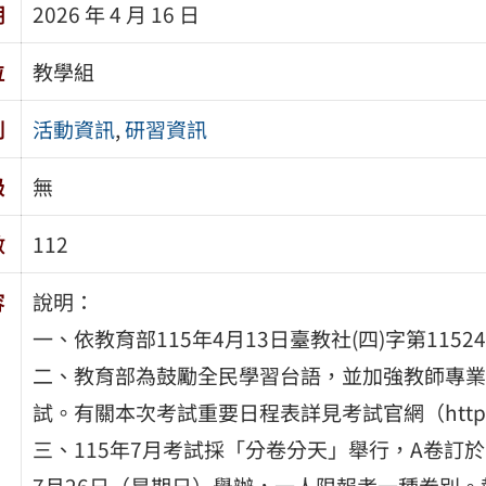
期
2026 年 4 月 16 日
位
教學組
別
活動資訊
,
研習資訊
級
無
數
112
容
說明：
一、依教育部115年4月13日臺教社(四)字第1152
二、教育部為鼓勵全民學習台語，並加強教師專業
試。有關本次考試重要日程表詳見考試官網（https://t
三、115年7月考試採「分卷分天」舉行，A卷訂於1
7月26日（星期日）舉辦，一人限報考一種卷別。