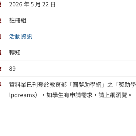
期
2026 年 5 月 22 日
位
註冊組
別
活動資訊
級
轉知
數
89
容
資料業已刊登於教育部「圓夢助學網」之「獎助學金資訊」項
lpdreams），如學生有申請需求，請上網瀏覽。