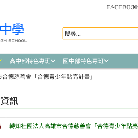
𝔽𝔸ℂ𝔼𝔹𝕆𝕆
高中部特色專班
國中部特色專班
市合德慈善會「合德青少年點亮計畫」
園資訊
旨
轉知社團法人高雄市合德慈善會「合德青少年點亮