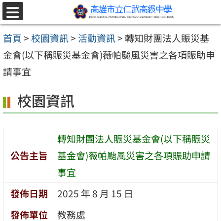
跳至主要內容區
選
單
首頁
>
校園資訊
>
活動資訊
>
轉知財團法人賑災基
金會(以下稱賑災基金會)薇帕颱風災害之各項賑助申
請事宜
校園資訊
轉知財團法人賑災基金會(以下稱賑災
公告主旨
基金會)薇帕颱風災害之各項賑助申請
事宜
發佈日期
2025 年 8 月 15 日
發佈單位
教務處