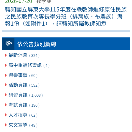
2026-07-20
教學組
轉知國立屏東大學115年度在職教師進修原住民族
之民族教育次專長學分班（排灣族、布農族）海
報1份（如附件1），請轉知所屬教師知悉
依公告類別彙總
最新消息
( 324 )
高中重補修資訊
( 4 )
榮譽事蹟
( 60 )
活動資訊
( 592 )
研習資訊
( 1,008 )
考試資訊
( 190 )
人才招募
( 62 )
來文宣導
( 49 )