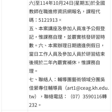
六)至114年10月24日(星期五)於全國
教師在職進修資訊網報名，課程代
碼：5121913。
五、本案講座及參加人員准予公假登
記，惟課務自理，並覈實核發研習時
數。六、本案辦理日期適逢例假日，
當日工作人員及參加人員於研習結束
後規於二年內覈實補休，惟課務自
理。
七、聯絡人：輔導團藝術領域分團吳
佳縈專任輔導員（art1@ceag.kh.edu.
tw），聯絡電話：（07）3590116轉
232。