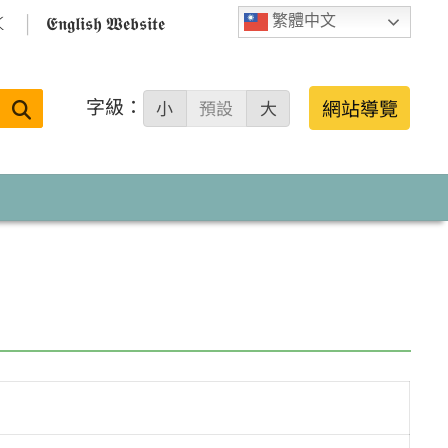

𝕰𝖓𝖌𝖑𝖎𝖘𝖍 𝖂𝖊𝖇𝖘𝖎𝖙𝖊
繁體中文
字級：
送出
網站導覽
小
預設
大
搜
尋：