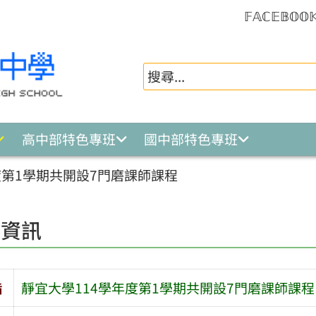
𝔽𝔸ℂ𝔼𝔹𝕆𝕆
高中部特色專班
國中部特色專班
度第1學期共開設7門磨課師課程
園資訊
旨
靜宜大學114學年度第1學期共開設7門磨課師課程