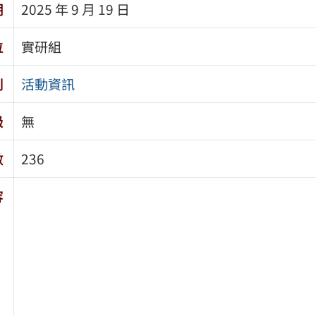
期
2025 年 9 月 19 日
位
實研組
別
活動資訊
級
無
數
236
容