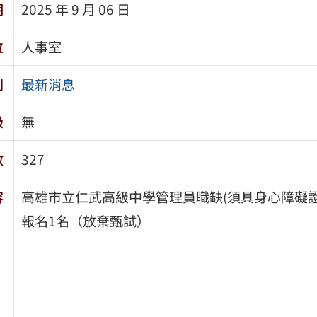
期
2025 年 9 月 06 日
位
人事室
別
最新消息
級
無
數
327
容
高雄市立仁武高級中學管理員職缺(須具身心障礙證
報名1名（放棄甄試）