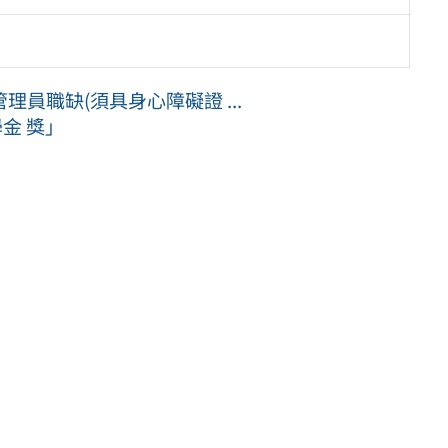
員職缺(須具身心障礙證 ...
金 獎」