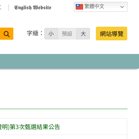

𝕰𝖓𝖌𝖑𝖎𝖘𝖍 𝖂𝖊𝖇𝖘𝖎𝖙𝖊
繁體中文
字級：
送出
網站導覽
小
預設
大
搜
尋：
告
明)第3次甄選結果公告